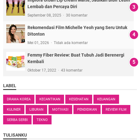
Lembab dan Percaya Diri
September 08, 2025
30 komentar
Rekomendasi Film Michelle Yeoh yang Seru Untuk
Ditonton
Mei 01, 2026
Tidak ada komentar
Femmy Fiber Review: Buat Tubuh Jadi Berenergi
Kembali
Oktober 17, 2022
43 komentar
LABEL
DRAMA KOREA
KECANTIKAN
KESEHATAN
KEUANGAN
KULINER
LIBURAN
MOTIVASI
PENDIDIKAN
REVIEW FILM
SERBA SERBI
TEKNO
TULISANKU