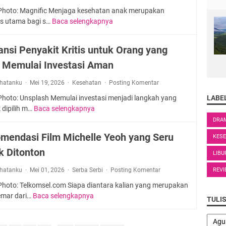
a
a
M
 Photo: Magnific Menjaga kesehatan anak merupakan
n
n
e
tas utama bagi s…
Baca selengkapnya
P
L
g
n
r
i
k
g
o
s
ansi Penyakit Kritis untuk Orang yang
a
i
d
t
n
k
n Memulai Investasi Aman
u
r
B
u
k
i
i
rhatanku
Mei 19, 2026
Kesehatan
t
Posting Komentar
A
k
s
i
s
LABE
 Photo: Unsplash Memulai investasi menjadi langkah yang
d
n
B
u
 dipilih m…
Baca selengkapnya
A
a
i
e
r
s
DRA
n
s
r
a
u
I
d
mendasi Film Michelle Yeoh yang Seru
i
KES
n
r
n
e
t
s
k Ditonton
a
o
LIBU
n
a
i
n
v
g
E
REVI
rhatanku
Mei 01, 2026
Serba Serbi
Posting Komentar
S
s
a
a
k
y
i
s
 Photo: Telkomsel.com Siapa diantara kalian yang merupakan
n
o
a
P
i
mar dari…
Baca selengkapnya
R
D
TULI
n
r
e
B
e
u
o
i
n
a
k
k
m
a