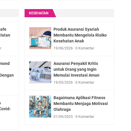
a
o
s
n
KESEHATAN
i
A
m
Cafe
Produk Asuransi Syariah
a
elatan
Membantu Mengelola Risiko
n
Kesehatan Anak
r
19/06/2026
0 Komentar
lmond
Asuransi Penyakit Kritis
untuk Orang yang Ingin
 Dengan
Memulai Investasi Aman
19/05/2026
0 Komentar
Bagaimana Aplikasi Fitness
s
Membantu Menjaga Motivasi
Covid-
Olahraga
01/09/2025
0 Komentar