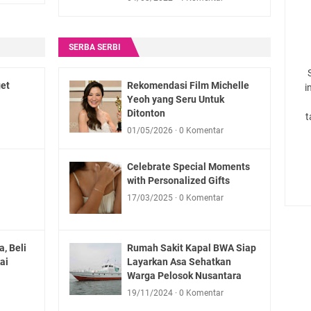
u
i
a
l
o
s
k
n
i
h
a
o
g
t
y
h
SERBA SERBI
K
I
a
a
a
e
n
s
n
s
g
M
et
Rekomendasi Film Michelle
g
i
e
i
o
Yeoh yang Seru Untuk
S
h
n
d
Ditonton
e
t
a
M
e
r
01/05/2026
0 Komentar
t
e
r
u
a
m
n
U
Celebrate Special Moments
n
u
n
with Personalized Gifts
A
l
t
n
17/03/2025
0 Komentar
a
u
a
i
k
k
I
D
n
i
, Beli
Rumah Sakit Kapal BWA Siap
v
t
ai
Layarkan Asa Sehatkan
e
Warga Pelosok Nusantara
o
s
n
19/11/2024
0 Komentar
t
t