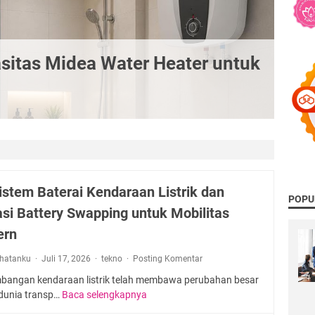
itas Midea Water Heater untuk
istem Baterai Kendaraan Listrik dan
POPU
asi Battery Swapping untuk Mobilitas
ern
rhatanku
Juli 17, 2026
tekno
Posting Komentar
bangan kendaraan listrik telah membawa perubahan besar
dunia transp…
Baca selengkapnya
E
k