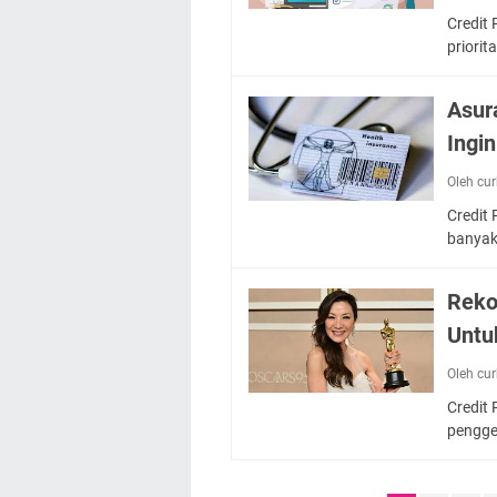
Credit
priori
Asur
Ingi
Oleh cu
Credit
banyak
Reko
Untu
Oleh cu
Credit
pengge