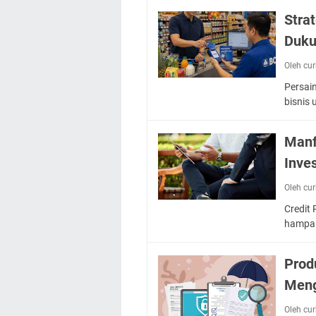
Stra
Duku
Oleh cu
Persai
bisnis
Manf
Inve
Oleh cu
Credit 
hampa.
Prod
Meng
Oleh cu