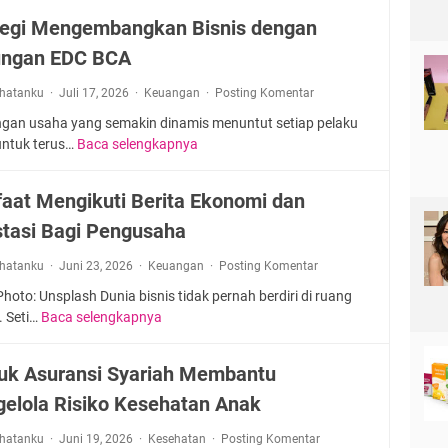
o
tegi Mengembangkan Bisnis dengan
s
ngan EDC BCA
i
s
rhatanku
Juli 17, 2026
Keuangan
Posting Komentar
t
e
ngan usaha yang semakin dinamis menuntut setiap pelaku
m
 untuk terus…
Baca selengkapnya
S
B
t
a
r
aat Mengikuti Berita Ekonomi dan
t
a
e
stasi Bagi Pengusaha
t
r
e
rhatanku
Juni 23, 2026
Keuangan
a
Posting Komentar
g
i
i
Photo: Unsplash Dunia bisnis tidak pernah berdiri di ruang
K
M
 Seti…
Baca selengkapnya
M
e
e
a
n
n
n
uk Asuransi Syariah Membantu
d
g
f
a
e
elola Risiko Kesehatan Anak
a
r
m
a
a
rhatanku
Juni 19, 2026
Kesehatan
b
Posting Komentar
t