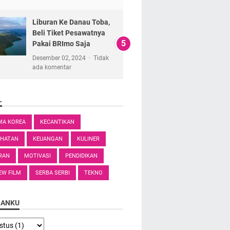
Liburan Ke Danau Toba,
Beli Tiket Pesawatnya
Pakai BRImo Saja
Desember 02, 2024
Tidak
ada komentar
L
MA KOREA
KECANTIKAN
EHATAN
KEUANGAN
KULINER
RAN
MOTIVASI
PENDIDIKAN
EW FILM
SERBA SERBI
TEKNO
SANKU