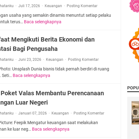
rhatanku
Juli 17, 2026
Keuangan
Posting Komentar
ngan usaha yang semakin dinamis menuntut setiap pelaku
 untuk terus…
Baca selengkapnya
S
t
r
aat Mengikuti Berita Ekonomi dan
a
stasi Bagi Pengusaha
t
e
rhatanku
Juni 23, 2026
Keuangan
Posting Komentar
g
i
Photo: Unsplash Dunia bisnis tidak pernah berdiri di ruang
M
 Seti…
Baca selengkapnya
M
e
a
n
POPU
n
 Poket Valas Membantu Perencanaan
g
f
e
ngan Luar Negeri
a
m
a
rhatanku
Januari 07, 2026
Keuangan
b
Posting Komentar
t
a
M
 Picture: Feepik Mengatur keuangan saat melakukan
n
e
anan ke luar neg…
Baca selengkapnya
C
g
n
a