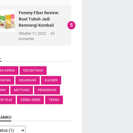
Femmy Fiber Review:
Buat Tubuh Jadi
Berenergi Kembali
Oktober 17, 2022
43
komentar
L
MA KOREA
KECANTIKAN
EHATAN
KEUANGAN
KULINER
RAN
MOTIVASI
PENDIDIKAN
EW FILM
SERBA SERBI
TEKNO
SANKU