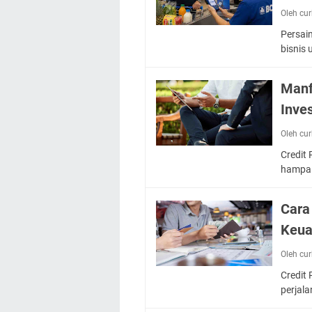
Oleh cu
Persai
bisnis
Manf
Inve
Oleh cu
Credit 
hampa.
Cara
Keua
Oleh cu
Credit
perjal