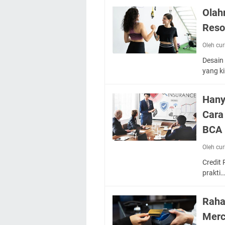
Olah
Reso
Oleh cu
Desain 
yang k
Hany
Cara
BCA 
Oleh cu
Credit 
prakti
Raha
Merc