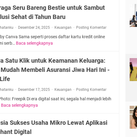
k
g
r
raga Seru Bareng Bestie untuk Sambut
a
i
a
n
k
lusi Sehat di Tahun Baru
P
B
u
o
i
rhatanku
Desember 24, 2025
t
Keuangan
Posting Komentar
k
s
i
e
by Canva Sama seperti proses daftar kartu kredit online
n
B
t
ini serb…
Baca selengkapnya
O
i
e
V
l
s
r
a
a
d
a Satu Klik untuk Keamanan Keluarga:
i
l
h
e
t
a
 Mudah Membeli Asuransi Jiwa Hari Ini -
r
n
a
s
a
Life
g
E
M
g
a
k
e
a
rhatanku
Desember 17, 2025
Keuangan
Posting Komentar
n
o
m
S
D
n
Photo: Freepik Di era digital saat ini, segala hal menjadi lebih
b
e
u
o
…
Baca selengkapnya
H
a
r
k
m
a
n
u
u
i
n
t
B
sia Sukses Usaha Mikro Lewat Aplikasi
n
d
y
u
a
g
hant Digital
a
a
P
r
a
n