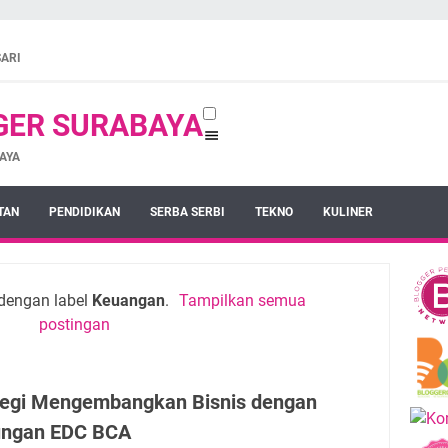
SARI
GER SURABAYA
AYA
TAN
PENDIDIKAN
SERBA SERBI
TEKNO
KULINER
dengan label
Keuangan
.
Tampilkan semua
postingan
tegi Mengembangkan Bisnis dengan
ngan EDC BCA