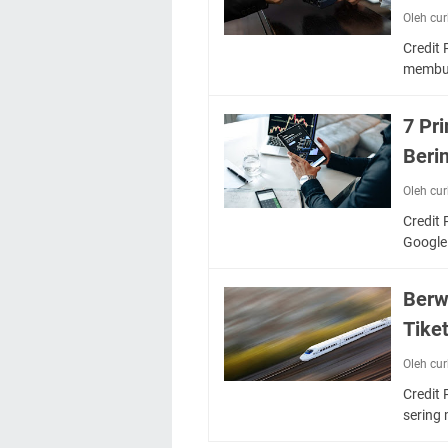
Oleh cu
Credit
membut
7 Pr
Berin
Oleh cu
Credit 
Google
Berw
Tike
Oleh cu
Credit 
sering