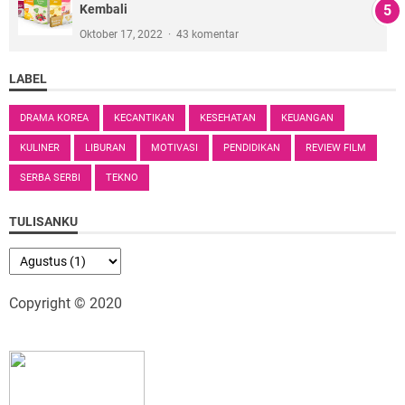
Kembali
Oktober 17, 2022
43 komentar
LABEL
DRAMA KOREA
KECANTIKAN
KESEHATAN
KEUANGAN
KULINER
LIBURAN
MOTIVASI
PENDIDIKAN
REVIEW FILM
SERBA SERBI
TEKNO
TULISANKU
Copyright © 2020