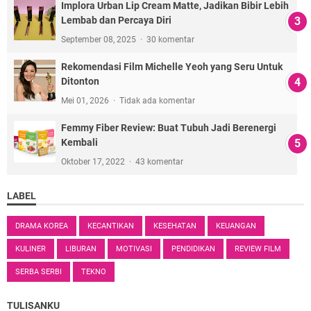
Implora Urban Lip Cream Matte, Jadikan Bibir Lebih
Lembab dan Percaya Diri
September 08, 2025
30 komentar
Rekomendasi Film Michelle Yeoh yang Seru Untuk
Ditonton
Mei 01, 2026
Tidak ada komentar
Femmy Fiber Review: Buat Tubuh Jadi Berenergi
Kembali
Oktober 17, 2022
43 komentar
LABEL
DRAMA KOREA
KECANTIKAN
KESEHATAN
KEUANGAN
KULINER
LIBURAN
MOTIVASI
PENDIDIKAN
REVIEW FILM
SERBA SERBI
TEKNO
TULISANKU