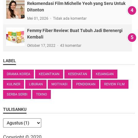
Rekomendasi Film Michelle Yeoh yang Seru Untuk
Ditonton
Mei 01, 2026
Tidak ada komentar
Femmy Fiber Review: Buat Tubuh Jadi Berenergi
Kembali
Oktober 17, 2022
43 komentar
LABEL
DRAMA KOREA
KECANTIKAN
KESEHATAN
KEUANGAN
KULINER
LIBURAN
MOTIVASI
PENDIDIKAN
REVIEW FILM
SERBA SERBI
TEKNO
TULISANKU
Copyright © 2020