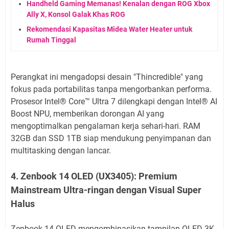
Handheld Gaming Memanas! Kenalan dengan ROG Xbox
Ally X, Konsol Galak Khas ROG
Rekomendasi Kapasitas Midea Water Heater untuk
Rumah Tinggal
Perangkat ini mengadopsi desain "Thincredible" yang
fokus pada portabilitas tanpa mengorbankan performa.
Prosesor Intel®️ Core™️ Ultra 7 dilengkapi dengan Intel®️ AI
Boost NPU, memberikan dorongan AI yang
mengoptimalkan pengalaman kerja sehari-hari. RAM
32GB dan SSD 1TB siap mendukung penyimpanan dan
multitasking dengan lancar.
4. Zenbook 14 OLED (UX3405): Premium
Mainstream Ultra-ringan dengan Visual Super
Halus
Zenbook 14 OLED mengombinasikan tampilan OLED 3K