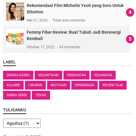
Rekomendasi Film Michelle Yeoh yang Seru Untuk
Ditonton
Mei 01, 2026
Tidak ada komentar
Femmy Fiber Review: Buat Tubuh Jadi Berenergi
Kembali
Oktober 17, 2022
43 komentar
LABEL
DRAMA KOREA
KECANTIKAN
KESEHATAN
KEUANGAN
KULINER
LIBURAN
MOTIVASI
PENDIDIKAN
REVIEW FILM
SERBA SERBI
TEKNO
TULISANKU