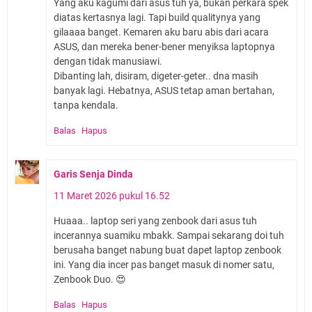
Yang aku kagumi dari asus tuh ya, bukan perkara spek
diatas kertasnya lagi. Tapi build qualitynya yang
gilaaaa banget. Kemaren aku baru abis dari acara
ASUS, dan mereka bener-bener menyiksa laptopnya
dengan tidak manusiawi.
Dibanting lah, disiram, digeter-geter.. dna masih
banyak lagi. Hebatnya, ASUS tetap aman bertahan,
tanpa kendala.
Balas
Hapus
Garis Senja Dinda
11 Maret 2026 pukul 16.52
Huaaa.. laptop seri yang zenbook dari asus tuh
incerannya suamiku mbakk. Sampai sekarang doi tuh
berusaha banget nabung buat dapet laptop zenbook
ini. Yang dia incer pas banget masuk di nomer satu,
Zenbook Duo. 😍
Balas
Hapus