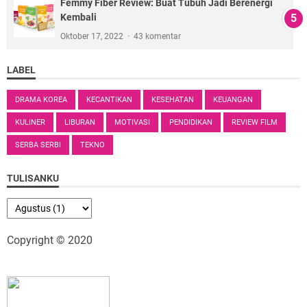
Femmy Fiber Review: Buat Tubuh Jadi Berenergi
Kembali
Oktober 17, 2022
43 komentar
LABEL
DRAMA KOREA
KECANTIKAN
KESEHATAN
KEUANGAN
KULINER
LIBURAN
MOTIVASI
PENDIDIKAN
REVIEW FILM
SERBA SERBI
TEKNO
TULISANKU
Copyright © 2020