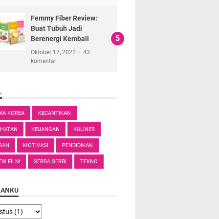
Femmy Fiber Review:
Buat Tubuh Jadi
Berenergi Kembali
Oktober 17, 2022
43
komentar
L
MA KOREA
KECANTIKAN
EHATAN
KEUANGAN
KULINER
RAN
MOTIVASI
PENDIDIKAN
EW FILM
SERBA SERBI
TEKNO
SANKU