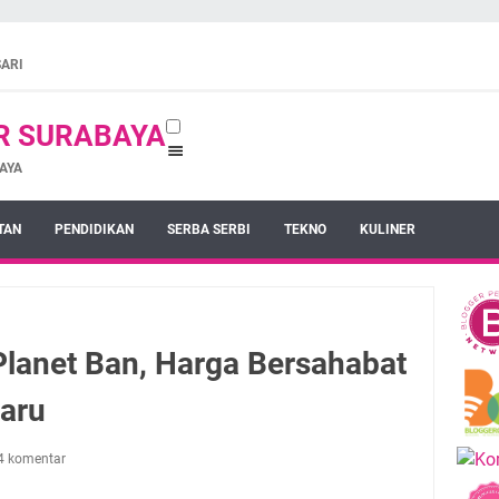
SARI
R SURABAYA
AYA
TAN
PENDIDIKAN
SERBA SERBI
TEKNO
KULINER
Planet Ban, Harga Bersahabat
aru
4 komentar