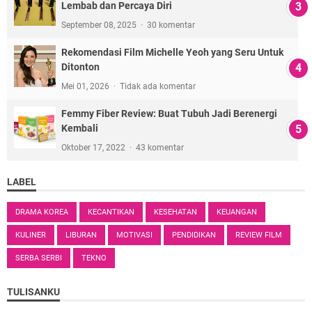
Lembab dan Percaya Diri
September 08, 2025
30 komentar
Rekomendasi Film Michelle Yeoh yang Seru Untuk
Ditonton
Mei 01, 2026
Tidak ada komentar
Femmy Fiber Review: Buat Tubuh Jadi Berenergi
Kembali
Oktober 17, 2022
43 komentar
LABEL
DRAMA KOREA
KECANTIKAN
KESEHATAN
KEUANGAN
KULINER
LIBURAN
MOTIVASI
PENDIDIKAN
REVIEW FILM
SERBA SERBI
TEKNO
TULISANKU