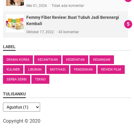
Mei 01, 2026
Tidak ada komentar
Femmy Fiber Review: Buat Tubuh Jadi Berenergi
Kembali
Oktober 17, 2022
43 komentar
LABEL
DRAMA KOREA
KECANTIKAN
KESEHATAN
KEUANGAN
KULINER
LIBURAN
MOTIVASI
PENDIDIKAN
REVIEW FILM
SERBA SERBI
TEKNO
TULISANKU
Copyright © 2020