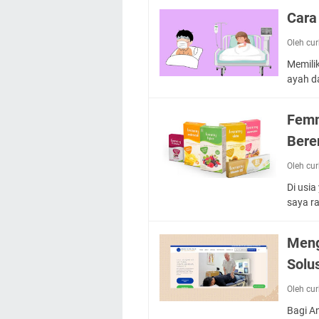
Cara
Oleh cu
Memilik
ayah 
Femm
Bere
Oleh cu
Di usia
saya r
Meng
Solu
Oleh cu
Bagi A