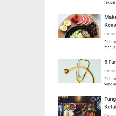
tak pe
Maka
Kons
Oleh cu
Picture
manusi
5 Fu
Oleh cu
Picture
yang a
Fung
Keta
Oleh cu