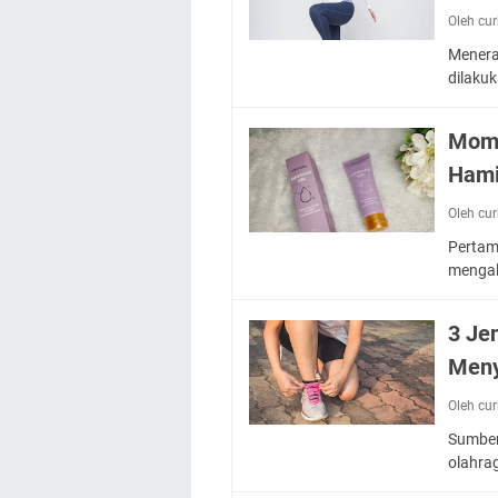
Oleh cu
Menera
dilaku
Momt
Hami
Oleh cu
Pertam
mengal
3 Je
Meny
Oleh cu
Sumber
olahra