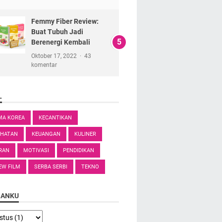
Femmy Fiber Review:
Buat Tubuh Jadi
Berenergi Kembali
Oktober 17, 2022
43
komentar
L
MA KOREA
KECANTIKAN
EHATAN
KEUANGAN
KULINER
RAN
MOTIVASI
PENDIDIKAN
EW FILM
SERBA SERBI
TEKNO
SANKU