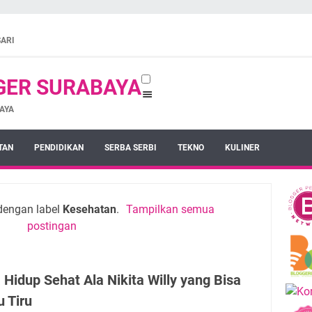
SARI
GER SURABAYA
AYA
TAN
PENDIDIKAN
SERBA SERBI
TEKNO
KULINER
dengan label
Kesehatan
.
Tampilkan semua
postingan
 Hidup Sehat Ala Nikita Willy yang Bisa
 Tiru