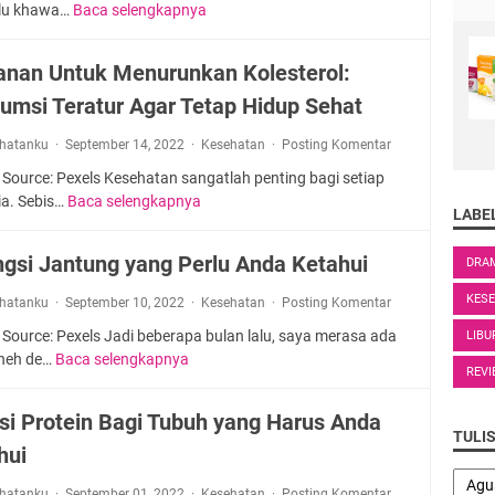
h
n
e
rlu khawa…
Baca selengkapnya
M
T
b
a
g
r
e
i
u
t
T
R
n
r
nan Untuk Menurunkan Kolesterol:
H
a
a
e
g
u
a
n
k
v
umsi Teratur Agar Tetap Hidup Sehat
a
m
A
K
i
t
i
n
a
rhatanku
September 14, 2022
Kesehatan
e
Posting Komentar
a
l
a
l
w
s
 Source: Pexels Kesehatan sangatlah penting bagi setiap
D
k
a
:
i
a. Sebis…
Baca selengkapnya
M
a
d
h
LABE
B
S
a
l
i
M
u
a
k
a
S
ngsi Jantung yang Perlu Anda Ketahui
e
a
DRA
k
a
m
e
n
t
i
n
KES
M
h
rhatanku
September 10, 2022
Kesehatan
Posting Komentar
y
T
t
a
e
a
e
u
 Source: Pexels Jadi beberapa bulan lalu, saya merasa ada
P
LIBU
n
m
t
h
b
neh de…
Baca selengkapnya
i
5
U
u
Q
REVI
a
u
n
F
n
d
t
h
g
u
t
si Protein Bagi Tubuh yang Harus Anda
a
k
J
g
n
u
TULI
r
a
a
hui
a
g
k
k
n
d
n
s
M
a
i
rhatanku
September 01, 2022
Kesehatan
Posting Komentar