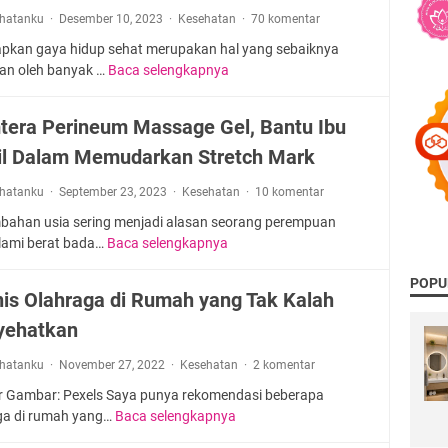
rhatanku
Desember 10, 2023
Kesehatan
70 komentar
pkan gaya hidup sehat merupakan hal yang sebaiknya
kan oleh banyak …
Baca selengkapnya
G
a
y
era Perineum Massage Gel, Bantu Ibu
a
l Dalam Memudarkan Stretch Mark
H
i
rhatanku
September 23, 2023
Kesehatan
10 komentar
d
u
bahan usia sering menjadi alasan seorang perempuan
p
ami berat bada…
Baca selengkapnya
M
S
o
e
POPU
m
nis Olahraga di Rumah yang Tak Kalah
h
t
a
ehatkan
e
t
r
rhatanku
November 27, 2022
Kesehatan
A
2 komentar
a
l
P
 Gambar: Pexels Saya punya rekomendasi beberapa
a
e
ga di rumah yang…
Baca selengkapnya
3
N
r
J