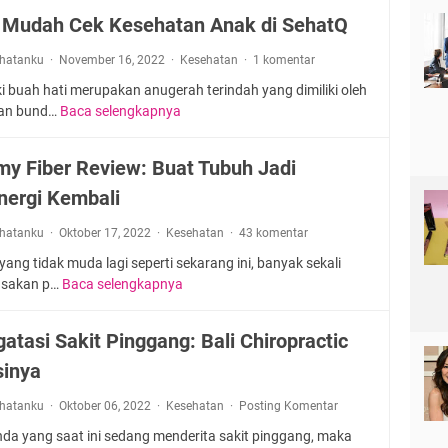
i
i
e
 Mudah Cek Kesehatan Anak di SehatQ
k
n
n
i
e
i
rhatanku
November 16, 2022
Kesehatan
1 komentar
t
u
s
a
i buah hati merupakan anugerah terindah yang dimiliki oleh
m
O
W
dan bund…
Baca selengkapnya
M
C
l
i
a
a
a
l
s
r
h
y Fiber Review: Buat Tubuh Jadi
l
s
a
r
y
nergi Kembali
a
M
a
y
g
u
g
a
rhatanku
Oktober 17, 2022
Kesehatan
43 komentar
e
d
a
n
G
a
 yang tidak muda lagi seperti sekarang ini, banyak sekali
d
g
e
h
asakan p…
Baca selengkapnya
i
F
B
l
C
R
e
i
,
e
u
m
atasi Sakit Pinggang: Bali Chiropractic
s
B
k
m
m
a
a
K
sinya
a
y
K
n
e
h
F
a
t
rhatanku
Oktober 06, 2022
Kesehatan
s
Posting Komentar
y
i
m
u
e
a
b
nda yang saat ini sedang menderita sakit pinggang, maka
u
I